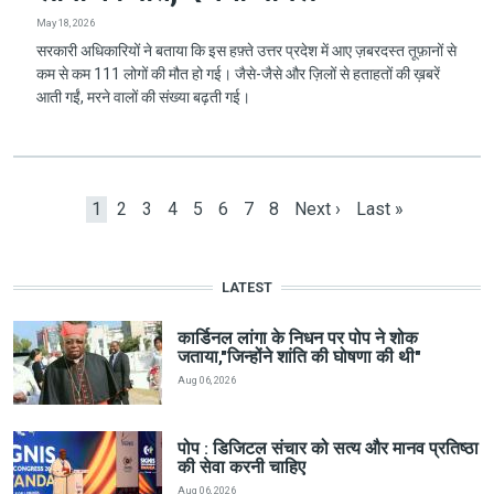
May 18, 2026
सरकारी अधिकारियों ने बताया कि इस हफ़्ते उत्तर प्रदेश में आए ज़बरदस्त तूफ़ानों से
कम से कम 111 लोगों की मौत हो गई। जैसे-जैसे और ज़िलों से हताहतों की ख़बरें
आती गईं, मरने वालों की संख्या बढ़ती गई।
Pagination
Current page
Page
Page
Page
Page
Page
Page
Page
Next page
Last page
1
2
3
4
5
6
7
8
Next ›
Last »
LATEST
कार्डिनल लांगा के निधन पर पोप ने शोक
जताया,"जिन्होंने शांति की घोषणा की थी"
Aug 06, 2026
पोप : डिजिटल संचार को सत्य और मानव प्रतिष्ठा
की सेवा करनी चाहिए
Aug 06, 2026