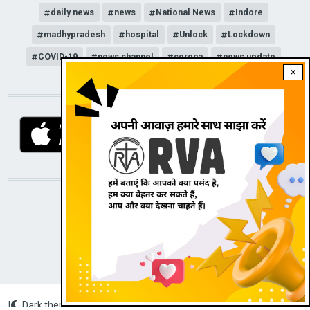
daily news
news
National News
Indore
madhypradesh
hospital
Unlock
Lockdown
COVID-19
news channel
corona
news update
×
DOWNLOAD RVA APP
STAY CONNECTED WITH US!
|
Dark theme