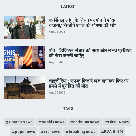
LATEST
कार्डिनल लांगा के निधन पर पोप ने शोक
जताया,"जिन्होंने शांति की घोषणा की थी"
Aug 06, 2026
पोप : डिजिटल संचार को सत्य और मानव प्रतिष्ठा
की सेवा करनी चाहिए
Aug 06, 2026
नाइजीरिया : सड़क किनारे घात लगाकर किए गए
हमले में पुरोहित की मौत
Aug 06, 2026
TAGS
Church News
weekly news
christian news
Hindi News
pope news
rva news
breaking news
RVA HINDI