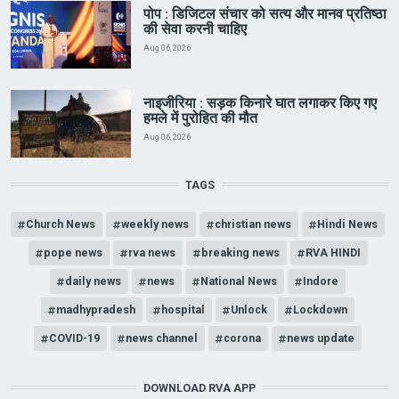
पोप : डिजिटल संचार को सत्य और मानव प्रतिष्ठा
की सेवा करनी चाहिए
Aug 06, 2026
नाइजीरिया : सड़क किनारे घात लगाकर किए गए
हमले में पुरोहित की मौत
Aug 06, 2026
TAGS
Church News
weekly news
christian news
Hindi News
pope news
rva news
breaking news
RVA HINDI
daily news
news
National News
Indore
madhypradesh
hospital
Unlock
Lockdown
COVID-19
news channel
corona
news update
DOWNLOAD RVA APP