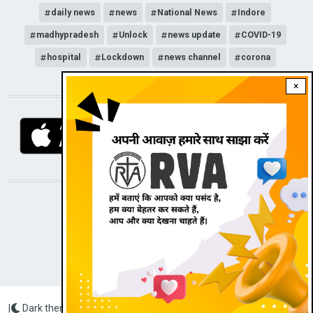
daily news
news
National News
Indore
madhypradesh
Unlock
news update
COVID-19
hospital
Lockdown
news channel
corona
×
DOWNLOAD RVA APP
STAY CONNECTED WITH US!
|
Dark theme