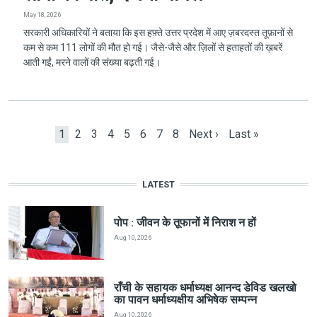
May 18, 2026
सरकारी अधिकारियों ने बताया कि इस हफ़्ते उत्तर प्रदेश में आए ज़बरदस्त तूफ़ानों से
कम से कम 111 लोगों की मौत हो गई। जैसे-जैसे और ज़िलों से हताहतों की ख़बरें
आती गईं, मरने वालों की संख्या बढ़ती गई।
Pagination
Current page
Page
Page
Page
Page
Page
Page
Page
Next page
Last page
1
2
3
4
5
6
7
8
Next ›
Last »
LATEST
पोप : जीवन के तूफानों में निराश न हों
Aug 10, 2026
राँची के सहायक धर्माध्यक्ष आनन्द डेविड खलखो
का पावन धर्माध्यक्षीय अभिषेक सम्पन्न
Aug 10, 2026