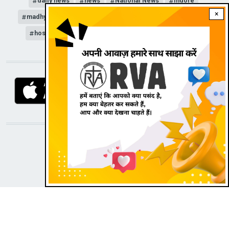
daily news
news
National News
Indore
×
madhypradesh
Unlock
news update
COVID-19
hospital
Lockdown
news channel
corona
DOWNLOAD RVA APP
STAY CONNECTED WITH US!
|
Dark theme
Radio Veritas Asia © 2022