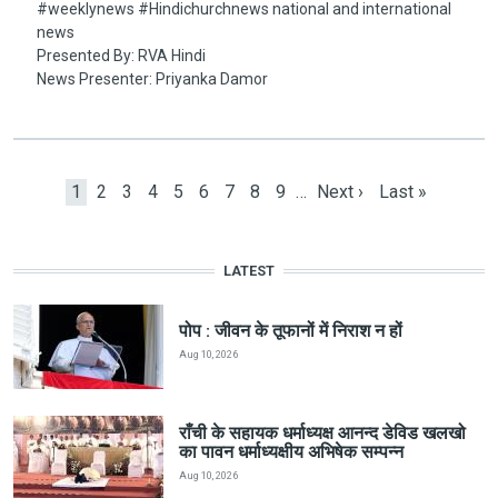
#weeklynews​ #Hindichurchnews national and international
news
Presented By: RVA Hindi
News Presenter: Priyanka Damor
Pagination
Current page
Page
Page
Page
Page
Page
Page
Page
Page
Next page
Last page
1
2
3
4
5
6
7
8
9
…
Next ›
Last »
LATEST
पोप : जीवन के तूफानों में निराश न हों
Aug 10, 2026
राँची के सहायक धर्माध्यक्ष आनन्द डेविड खलखो
का पावन धर्माध्यक्षीय अभिषेक सम्पन्न
Aug 10, 2026