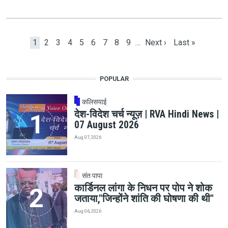
Pagination
Current page
Page
Page
Page
Page
Page
Page
Page
Page
Next page
Last page
1
2
3
4
5
6
7
8
9
…
Next ›
Last »
POPULAR
कलिसयाई
देश-विदेश चर्च न्यूज़ | RVA Hindi News |
07 August 2026
Aug 07, 2026
संत पापा
कार्डिनल लांगा के निधन पर पोप ने शोक
जताया,"जिन्होंने शांति की घोषणा की थी"
Aug 06, 2026