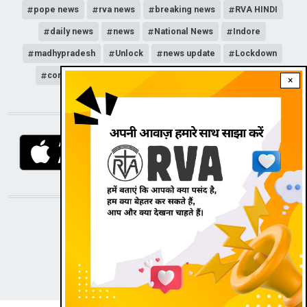
pope news
rva news
breaking news
RVA HINDI
daily news
news
National News
Indore
madhypradesh
Unlock
news update
Lockdown
corona
hospital
news channel
COVID-19
×
DOWNLOAD RVA APP
STAY CONNECTED WITH US!