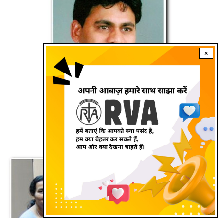
×
फा. हेरमन बन्डोड़,
एस वी.डी. समन्वयक