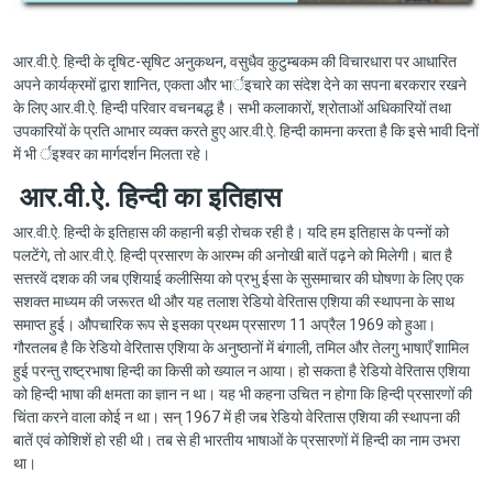
आर.वी.ऐ. हिन्दी के दृषिट-सृषिट अनुकथन, वसुधैव कुटुम्बकम की विचारधारा पर आधारित
अपने कार्यक्रमों द्वारा शानित, एकता और भार्इचारे का संदेश देने का सपना बरकरार रखने
के लिए आर.वी.ऐ. हिन्दी परिवार वचनबद्ध है। सभी कलाकारों, श्रोताओं अधिकारियों तथा
उपकारियों के प्रति आभार व्यक्त करते हुए आर.वी.ऐ. हिन्दी कामना करता है कि इसे भावी दिनों
में भी र्इश्वर का मार्गदर्शन मिलता रहे।
आर.वी.ऐ. हिन्दी का इतिहास
आर.वी.ऐ. हिन्दी के इतिहास की कहानी बड़ी रोचक रही है। यदि हम इतिहास के पन्नों को
पलटेंगे, तो आर.वी.ऐ. हिन्दी प्रसारण के आरम्भ की अनोखी बातें पढ़ने को मिलेगी। बात है
सत्तरवें दशक की जब एशियाई कलीसिया को प्रभु ईसा के सुसमाचार की घोषणा के लिए एक
सशक्त माध्यम की जरूरत थी और यह तलाश रेडियो वेरितास एशिया की स्थापना के साथ
समाप्त हुई। औपचारिक रूप से इसका प्रथम प्रसारण 11 अप्रैल 1969 को हुआ।
गौरतलब है कि रेडियो वेरितास एशिया के अनुष्ठानों में बंगाली, तमिल और तेलगु भाषाएँ शामिल
हुई परन्तु राष्ट्रभाषा हिन्दी का किसी को ख्याल न आया। हो सकता है रेडियो वेरितास एशिया
को हिन्दी भाषा की क्षमता का ज्ञान न था। यह भी कहना उचित न होगा कि हिन्दी प्रसारणों की
चिंता करने वाला कोई न था। सन् 1967 में ही जब रेडियो वेरितास एशिया की स्थापना की
बातें एवं कोशिशें हो रही थी। तब से ही भारतीय भाषाओं के प्रसारणों में हिन्दी का नाम उभरा
था।