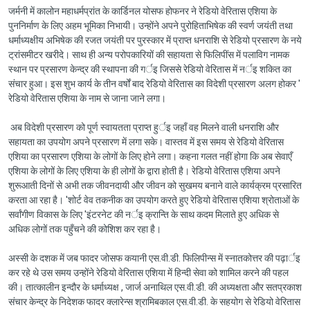
जर्मनी में कालोन महाधर्मप्रांत के कार्डिनल योसफ होफनर ने रेडियो वेरितास एशिया के
पुननिर्माण के लिए अहम भूमिका निभायी। उन्होंने अपने पुरोहिताभिषेक की स्वर्ण जयंती तथा
धर्माध्यक्षीय अभिषेक की रजत जयंती पर पुरस्कार में प्राप्त धनराशि से रेडियो प्रसारण के नये
ट्रांसमीटर खरीदे। साथ ही अन्य परोपकारियों की सहायता से फिलिपींस में पलाविग नामक
स्थान पर प्रसारण केन्द्र की स्थापना की गर्इ जिससे रेडियो वेरितास में नर्इ शकित का
संचार हुआ। इस शुभ कार्य के तीन वर्षों बाद रेडियो वेरितास का विदेशी प्रसारण अलग होकर '
रेडियो वेरितास एशिया के नाम से जाना जाने लगा।
अब विदेशी प्रसारण को पूर्ण स्वायतता प्राप्त हुर्इ जहाँ वह मिलने वाली धनराशि और
सहायता का उपयोग अपने प्रसारण में लगा सके। वास्तव में इस समय से रेडियो वेरितास
एशिया का प्रसारण एशिया के लोगों के लिए होने लगा। कहना गलत नहीं होगा कि अब सेवाएँ
एशिया के लोगों के लिए एशिया के ही लोगों के द्वारा होती है। रेडियो वेरितास एशिया अपने
शुरूआती दिनों से अभी तक जीवनदायी और जीवन को सुखमय बनाने वाले कार्यक्रम प्रसारित
करता आ रहा है। 'शोर्ट वेव तकनीक का उपयोग करते हुए रेडियो वेरितास एशिया श्रोताओं के
सर्वांगीण विकास के लिए 'इंटरनेट की नर्इ क्रान्ति के साथ कदम मिलाते हुए अधिक से
अधिक लोगों तक पहुँचने की कोशिश कर रहा है।
अस्सी के दशक में जब फादर जोसफ कयानी एस.वी.डी. फिलिपीन्स में स्नातकोत्तर की पढ़ार्इ
कर रहे थे उस समय उन्होंने रेडियो वेरितास एशिया में हिन्दी सेवा को शामिल करने की पहल
की। तात्कालीन इन्दौर के धर्माध्यक्ष , जार्ज अनाथिल एस.वी.डी. की अध्यक्षता और सतप्रकाश
संचार केन्द्र के निदेशक फादर क्लारेन्स श्रामिबकाल एस.वी.डी. के सहयोग से रेडियो वेरितास