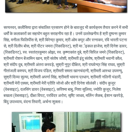
सत्यस्वर, कलीसिया द्वारा संचालित प्रसारण होने के बावजूद भी कार्यक्रम तैयार करने में सभी
धर्मों के कलाकारों का सहयोग बहुत सराहनीय रहा है। उनमें उल्लेखनीय है श्री दुष्यन्त कुमार
सिंह, मनीला फिलिपींस से, श्री बिरेन्द्र कुमार, श्री ओम कपूर और रत्नाकर, रवि भारती पटना
से, श्री दिलीप बोस, श्री पीटर जमरा (रिकाडिस्ट), श्री मार्इकल हाजेस, श्री दिनेश डावर,
(रिकाडिस्ट), स्व. स्वतंत्रकुमार ओझा, स्व. कृष्णाकांत दुबे, श्री सिरिल जमरे (रिकाडिस्ट),
श्रीमती रोशन बेंजामिन खान, श्री संतोष जोशी, श्रीमती इंदू संतोष, श्रीमती भवानी कौल,
श्री संदीप दुब, श्रीमती अंतरा करवड़े, सुश्री नुपूर दीक्षित, श्री राघवेन्द्र सिंह राघव, सुश्री
गीतांजली कश्यप, श्री विजय पंडित, श्रीमती समता खानचंदानी, श्रीमती आस्था उपमन्यु,
सुश्री दिव्या सुल्या, श्रीमती अपर्णा सिंह, श्रीमती भावना प्रधान, श्रीमती नलिनी भंडारी,
श्रीमती मेरी एक्का, श्रीमती मेरी प्रीति जोजो और श्री दिनेश सोलंकी। संदीप कुजूर
(वेबसाइट), दलसिंग डावर (वेबसाइट), करिश्मा बाबु, निशा सुलिया, ज्योति कुजूर, निलेश
बखला (वेबसाइट), दीक्षा विपट, परविंदर अरोरा, सृष्टि जाधव, मर्लिन जैकब, ईशान खरपेड़े,
बिंदु उपाध्याय, वंदना तिवारी, अर्चना शुक्ला।