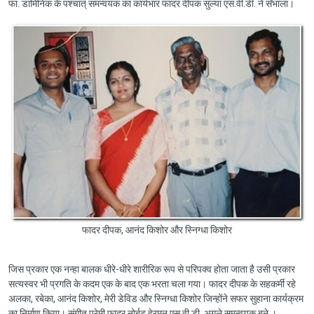
फा. डामिनिक के पश्चात् समन्वयक का कार्यभार फादर दीपक सुल्या एस.वी.डी. ने सँभाला।
फादर दीपक, आनंद किशोर और स्निग्धा किशोर
जिस प्रकार एक नन्हा बालक धीरे-धीरे शारीरिक रूप से परिपक्व होता जाता है उसी प्रकार
सत्यस्वर भी प्रगति के कदम एक के बाद एक भरता चला गया। फादर दीपक के सहकर्मी रहे
अलका, रबेका, आनंद किशोर, मेरी डेविड और स्निग्धा किशोर जिन्होंने सफर सुहाना कार्यक्रम
का निर्माण किया। संगीत प्रेमी फादर नोर्बट हेरमन एस.वी.डी. अगले समन्वयक बने ।