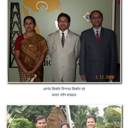
आनंद किशोर स्निग्धा किशोर एवं
फादर जॉन वाखला