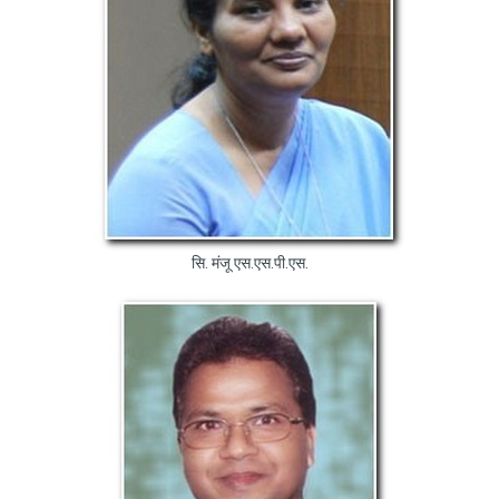
सि. मंजू एस.एस.पी.एस.