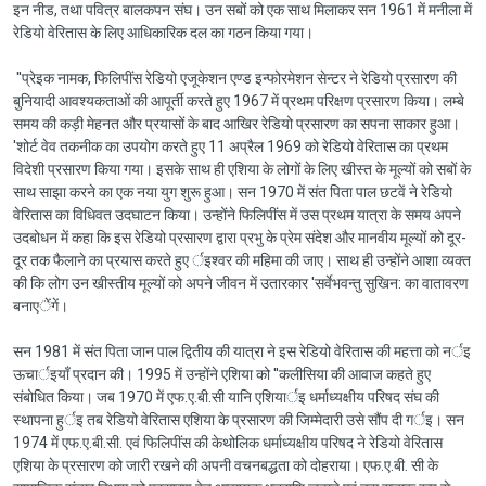
इन नीड, तथा पवित्र बालकपन संघ। उन सबों को एक साथ मिलाकर सन 1961 में मनीला में
रेडियो वेरितास के लिए आधिकारिक दल का गठन किया गया।
''प्रेइक नामक, फिलिपींस रेडियो एजूकेशन एण्ड इन्फोरमेशन सेन्टर ने रेडियो प्रसारण की
बुनियादी आवश्यकताओं की आपूर्ती करते हुए 1967 में प्रथम परिक्षण प्रसारण किया। लम्बे
समय की कड़ी मेहनत और प्रयासों के बाद आखिर रेडियो प्रसारण का सपना साकार हुआ।
'शोर्ट वेव तकनीक का उपयोग करते हुए 11 अप्रैल 1969 को रेडियो वेरितास का प्रथम
विदेशी प्रसारण किया गया। इसके साथ ही एशिया के लोगों के लिए खीस्त के मूल्यों को सबों के
साथ साझा करने का एक नया युग शुरू हुआ। सन 1970 में संत पिता पाल छटवें ने रेडियो
वेरितास का विधिवत उदघाटन किया। उन्होंने फिलिपींस में उस प्रथम यात्रा के समय अपने
उदबोधन में कहा कि इस रेडियो प्रसारण द्वारा प्रभु के प्रेम संदेश और मानवीय मूल्यों को दूर-
दूर तक फैलाने का प्रयास करते हुए र्इश्वर की महिमा की जाए। साथ ही उन्होंने आशा व्यक्त
की कि लोग उन खीस्तीय मूल्यों को अपने जीवन में उतारकार 'सर्वेभवन्तु सुखिन: का वातावरण
बनाएेंगें।
सन 1981 में संत पिता जान पाल द्वितीय की यात्रा ने इस रेडियो वेरितास की महत्ता को नर्इ
ऊचार्इयाँ प्रदान की। 1995 में उन्होंने एशिया को ''कलीसिया की आवाज कहते हुए
संबोधित किया। जब 1970 में एफ.ए.बी.सी यानि एशियार्इ धर्माध्यक्षीय परिषद संघ की
स्थापना हुर्इ तब रेडियो वेरितास एशिया के प्रसारण की जिम्मेदारी उसे सौंप दी गर्इ। सन
1974 में एफ.ए.बी.सी. एवं फिलिपींस की केथोलिक धर्माध्यक्षीय परिषद ने रेडियो वेरितास
एशिया के प्रसारण को जारी रखने की अपनी वचनबद्धता को दोहराया। एफ.ए.बी. सी के