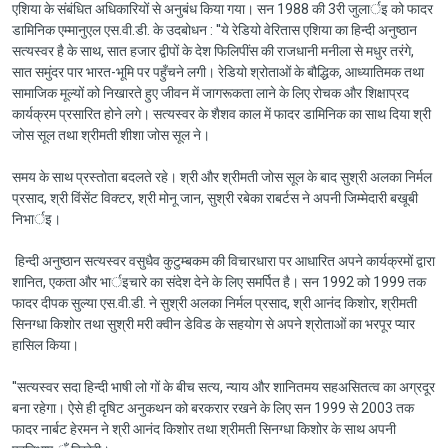
एशिया के संबंधित अधिकारियों से अनुबंध किया गया। सन 1988 की 3री जुलार्इ को फादर
डामिनिक एम्मानुएल एस.वी.डी. के उदबोधन : ''ये रेडियो वेरितास एशिया का हिन्दी अनुष्ठान
सत्यस्वर है के साथ, सात हजार द्वीपों के देश फिलिपींस की राजधानी मनीला से मधुर तरंगे,
सात समुंदर पार भारत-भूमि पर पहुँचने लगी। रेडियो श्रोताओं के बौद्धिक, आध्यातिमक तथा
सामाजिक मूल्यों को निखारते हुए जीवन में जागरूकता लाने के लिए रोचक और शिक्षाप्रद
कार्यक्रम प्रसारित होने लगे। सत्यस्वर के शैशव काल में फादर डामिनिक का साथ दिया श्री
जोस सूल तथा श्रीमती शीशा जोस सूल ने।
समय के साथ प्रस्तोता बदलते रहे। श्री और श्रीमती जोस सूल के बाद सुश्री अलका निर्मल
प्रसाद, श्री विंसेंट विक्टर, श्री मोनू जान, सुश्री रबेका राबर्टस ने अपनी जिम्मेदारी बखूबी
निभार्इ।
हिन्दी अनुष्ठान सत्यस्वर वसुधैव कुटुम्बकम की विचारधारा पर आधारित अपने कार्यक्रमों द्वारा
शानित, एकता और भार्इचारे का संदेश देने के लिए समर्पित है। सन 1992 को 1999 तक
फादर दीपक सुल्या एस.वी.डी. ने सुश्री अलका निर्मल प्रसाद, श्री आनंद किशोर, श्रीमती
सिनग्धा किशोर तथा सुश्री मरी क्वीन डेविड के सहयोग से अपने श्रोताओं का भरपूर प्यार
हासिल किया।
''सत्यस्वर सदा हिन्दी भाषी लो गों के बीच सत्य, न्याय और शानितमय सहअसितत्व का अग्रदूर
बना रहेगा। ऐसे ही दृषिट अनुकथन को बरकरार रखने के लिए सन 1999 से 2003 तक
फादर नार्बट हेरमन ने श्री आनंद किशोर तथा श्रीमती सिनग्धा किशोर के साथ अपनी