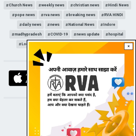
Church News
weekly news
christian news
Hindi News
pope news
rva news
breaking news
RVA HINDI
daily news
news
National News
Indore
madhypradesh
COVID-19
news update
hospital
Lockdown
corona
Unlock
news channel
×
DOWNLOAD RVA APP
STAY CONNECTED WITH US!