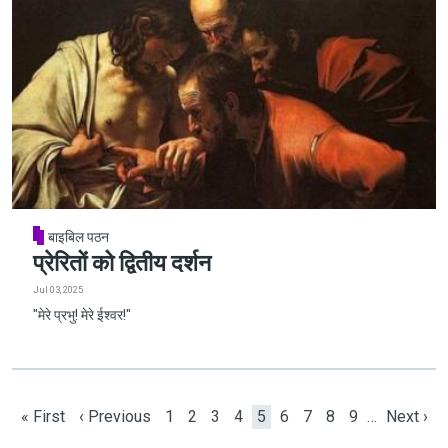
बाइबिल पठन
प्रेरितों को द्वितीय दर्शन
Jul 03, 2025
"मेरे प्रभु! मेरे ईश्वर!"
Pagination
First page
Previous page
Page
Page
Page
Page
Current page
Page
Page
Page
Page
Next pa
« First
‹ Previous
1
2
3
4
5
6
7
8
9
…
Next ›