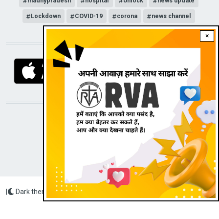
madhypradesh
hospital
Unlock
news update
Lockdown
COVID-19
corona
news channel
×
DOWNLOAD RVA APP
STAY CONNECTED WITH US!
|
Dark theme
Radio Veritas Asia © 2022