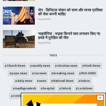
पोप : डिजिटल संचार को सत्य और मानव प्रतिष्ठा
की सेवा करनी चाहिए
Aug 06, 2026
नाइजीरिया : सड़क किनारे घात लगाकर किए गए
हमले में पुरोहित की मौत
Aug 06, 2026
TAGS
Church News
weekly news
christian news
Hindi News
pope news
rva news
breaking news
RVA HINDI
daily news
news
National News
Indore
madhypradesh
hospital
Unlock
Lockdown
COVID-19
news channel
corona
news update
×