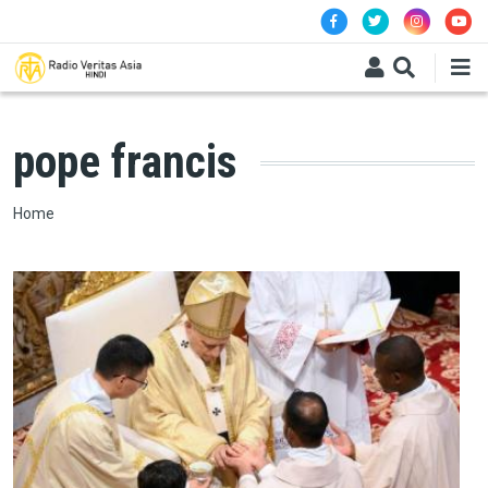
Skip to main content
pope francis
Breadcrumb
Home