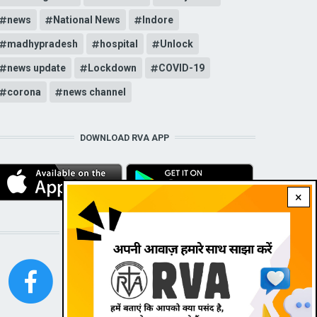
news
National News
Indore
madhypradesh
hospital
Unlock
news update
Lockdown
COVID-19
corona
news channel
DOWNLOAD RVA APP
×
STAY CONNECTED WITH US!