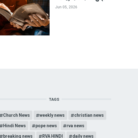
Jun 05, 2026
TAGS
Church News
weekly news
christian news
Hindi News
pope news
rva news
breaking news
RVA HINDI
daily news