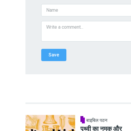
बाइबिल पठन
पृथ्वी का नमक और