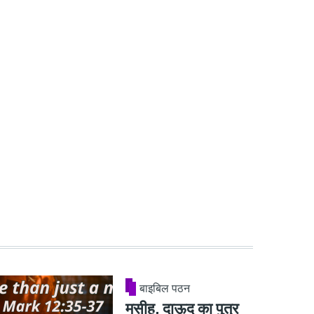
बाइबिल पठन
मसीह, दाऊद का पुत्र