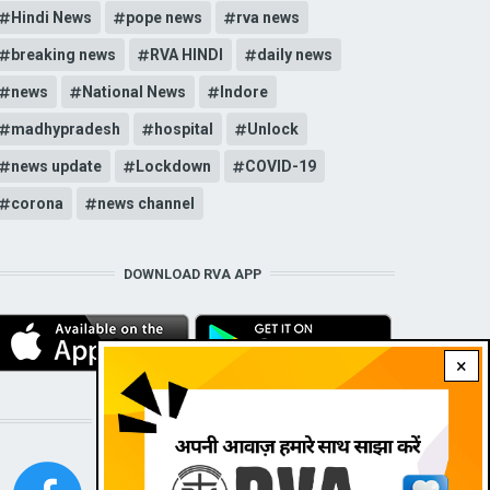
Hindi News
pope news
rva news
breaking news
RVA HINDI
daily news
news
National News
Indore
madhypradesh
hospital
Unlock
news update
Lockdown
COVID-19
corona
news channel
DOWNLOAD RVA APP
×
STAY CONNECTED WITH US!