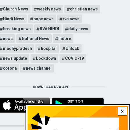
Church News
weekly news
christian news
Hindi News
pope news
rva news
breaking news
RVA HINDI
daily news
news
National News
Indore
madhypradesh
hospital
Unlock
news update
Lockdown
COVID-19
corona
news channel
DOWNLOAD RVA APP
×
STAY CONNECTED WITH US!