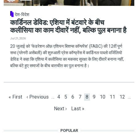
देश-विदेश
कार्डिनल डेविड: एशिया में बंटवारे के बीच
कलीसिया का काम दीवारें नहीं, बल्कि पुल बनाना है
Jul 21, 2026
20 जुलाई को 'फेडरेशन ऑफ़ एशियन बिशप्स कॉन्फ़्रेंस' (FABC) की 12वीं पूर्ण
सभा (प्लेनरी असेंबली) की शुरुआती प्रेस कॉन्फ्रेंस में कार्डिनल पाब्लो वर्जिलियो
डेविड ने कहा कि एशिया में कलीसिया का मकसद सुरक्षा के लिए दीवारें बनाना नहीं,
बल्कि बंटे हुए समाजों के बीच बातचीत का पुल बनाना है।
Pagination
First page
Previous page
Page
Page
Page
Page
Current page
Page
Page
Page
Page
« First
‹ Previous
…
4
5
6
7
8
9
10
11
12
…
Next page
Last page
Next ›
Last »
POPULAR