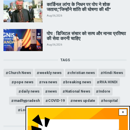
कार्डिनल लांगा के निधन पर पोप ने शोक
जताया,"जिन्होंने शांति की घोषणा की थी"
Aug 06, 2026
पोप : डिजिटल संचार को सत्य और मानव प्रतिष्ठा
की सेवा करनी चाहिए
Aug 06, 2026
TAGS
Church News
weekly news
christian news
Hindi News
pope news
rva news
breaking news
RVA HINDI
daily news
news
National News
Indore
madhypradesh
COVID-19
news update
hospital
Lockdown
corona
Unlock
news channel
×
DOWNLOAD RVA APP