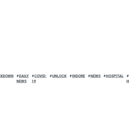
CKDOWN
DAILY
COVID-
UNLOCK
INDORE
NEWS
HOSPITAL
NEWS
19
H