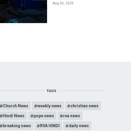
Aug 06, 2026
TAGS
Church News
weekly news
christian news
Hindi News
pope news
rva news
breaking news
RVA HINDI
daily news