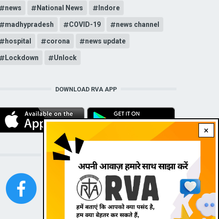
news
National News
Indore
madhypradesh
COVID-19
news channel
hospital
corona
news update
Lockdown
Unlock
DOWNLOAD RVA APP
×
STAY CONNECTED WITH US!