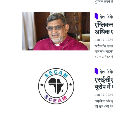
भुगतान करने स
देश-विद
एंग्लिकन
अधिक 
Jan 29, 2024
ख्रीस्तीय एकता 
'एक साथ बढ़ने' क
इयान अर्नेस्ट 
देश-विद
एसईसीएए
यूरोप में
Jan 29, 2024
अफ्रीका और यूरो
की राजधानी में 