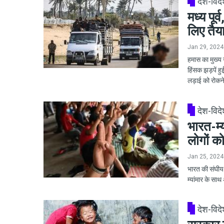
देश-विद
मध्य पूर
लिए तैया
Jan 29, 2024
हमास का मुख्य 
हिंसक झड़पें हु
लड़ाई को रोकने
देश-विद
भारत-म्
लोगों क
Jan 25, 2024
भारत की संघीय स
म्यांमार के स
देश-विद