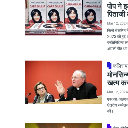
पोप ने इ
पिताजी
Mar 12, 2024
जिनो चेकेतिन न
2023 को हुई थी
प्रतिनिधित्व क
आपकी पीठ थपथप
कलिसय
मोनसिन्य
खत्म क
Mar 12, 2024
एफएओ, आईएफएडी
क्षेत्रीय सम्मे
की।