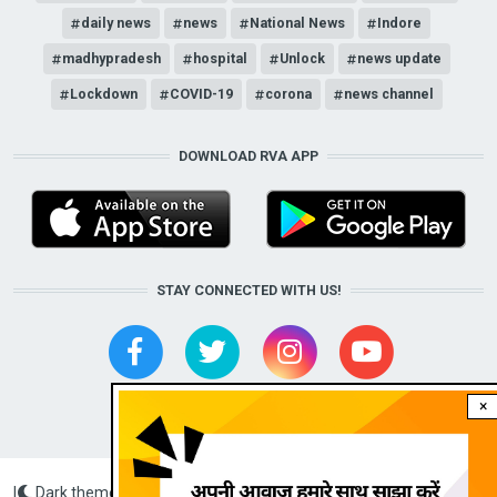
daily news
news
National News
Indore
madhypradesh
hospital
Unlock
news update
Lockdown
COVID-19
corona
news channel
DOWNLOAD RVA APP
STAY CONNECTED WITH US!
×
|
Dark theme