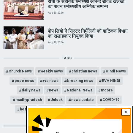
राँची के सहायक धर्माध्यक्ष आनन्द डेविड खलखो
का पावन धर्माध्यक्षीय अभिषेक सम्पन्न
Aug 10, 2026
पोप लियो ने सिस्टर निर्मलिनी को वाटिकन विभाग
का सलाहकार नियुक्त किया
Aug 10, 2026
TAGS
Church News
weekly news
christian news
Hindi News
pope news
rva news
breaking news
RVA HINDI
daily news
news
National News
Indore
madhypradesh
Unlock
news update
COVID-19
hospital
Lockdown
news channel
corona
×
DOWNLOAD RVA APP