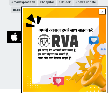
madhypradesh
hospital
Unlock
news update
Lockdown
COVID-19
corona
news channel
×
DOWNLOAD RVA APP
STAY CONNECTED WITH US!
|
Dark theme
Radio Veritas Asia © 2022