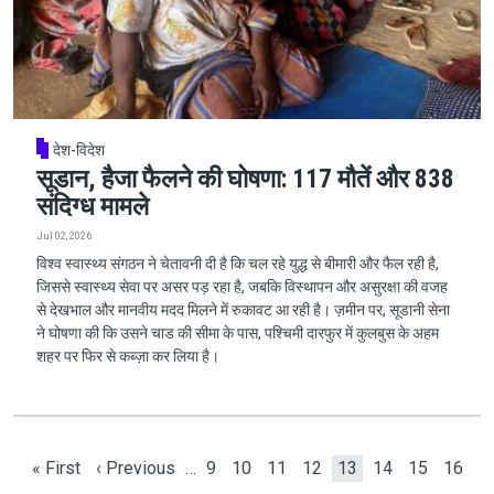
देश-विदेश
सूडान, हैजा फैलने की घोषणा: 117 मौतें और 838
संदिग्ध मामले
Jul 02, 2026
विश्व स्वास्थ्य संगठन ने चेतावनी दी है कि चल रहे युद्ध से बीमारी और फैल रही है,
जिससे स्वास्थ्य सेवा पर असर पड़ रहा है, जबकि विस्थापन और असुरक्षा की वजह
से देखभाल और मानवीय मदद मिलने में रुकावट आ रही है। ज़मीन पर, सूडानी सेना
ने घोषणा की कि उसने चाड की सीमा के पास, पश्चिमी दारफुर में कुलबुस के अहम
शहर पर फिर से कब्ज़ा कर लिया है।
Pagination
First page
Previous page
Page
Page
Page
Page
Current page
Page
Page
Page
« First
‹ Previous
…
9
10
11
12
13
14
15
16