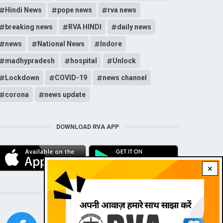
Hindi News
pope news
rva news
breaking news
RVA HINDI
daily news
news
National News
Indore
madhypradesh
hospital
Unlock
Lockdown
COVID-19
news channel
corona
news update
DOWNLOAD RVA APP
×
STAY CONNECTED WITH US!