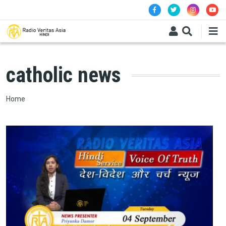
Skip to main content
catholic news
Breadcrumb
Home