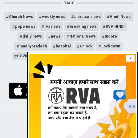
TAGS
Church News
weekly news
christian news
Hindi News
pope news
rva news
breaking news
RVA HINDI
daily news
news
National News
Indore
madhypradesh
hospital
Unlock
Lockdown
COVID-19
news channel
corona
news update
×
DOWNLOAD RVA APP
STAY CONNECTED WITH US!