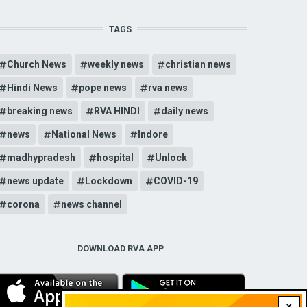
TAGS
Church News
weekly news
christian news
Hindi News
pope news
rva news
breaking news
RVA HINDI
daily news
news
National News
Indore
madhypradesh
hospital
Unlock
news update
Lockdown
COVID-19
corona
news channel
DOWNLOAD RVA APP
×