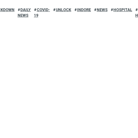
CKDOWN
DAILY
COVID-
UNLOCK
INDORE
NEWS
HOSPITAL
NEWS
19
H