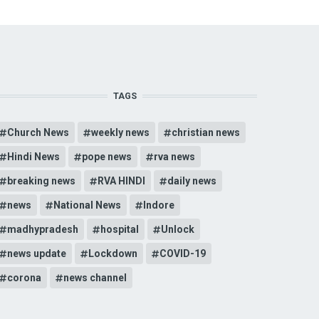
TAGS
Church News
weekly news
christian news
Hindi News
pope news
rva news
breaking news
RVA HINDI
daily news
news
National News
Indore
madhypradesh
hospital
Unlock
news update
Lockdown
COVID-19
corona
news channel