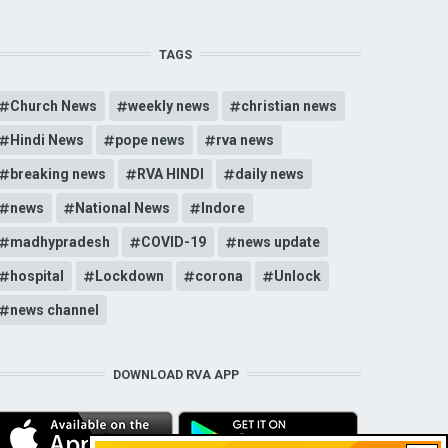
TAGS
Church News
weekly news
christian news
Hindi News
pope news
rva news
breaking news
RVA HINDI
daily news
news
National News
Indore
madhypradesh
COVID-19
news update
hospital
Lockdown
corona
Unlock
news channel
DOWNLOAD RVA APP