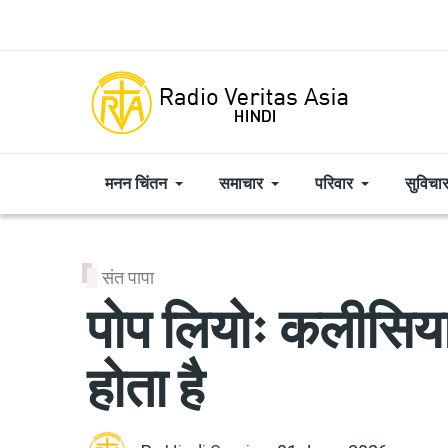
Skip to main content
मनन चिंतन
समाचार
परिवार
सुविचा
संत पापा
पोप लियोः कलीसिया 
होता है