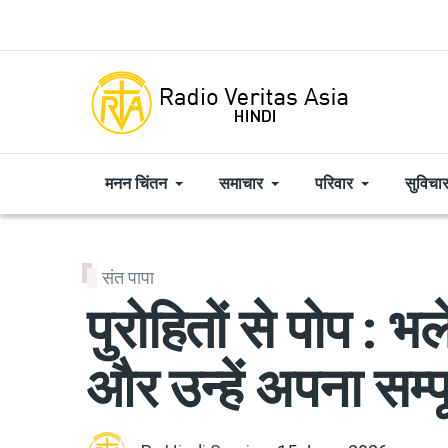
Skip to main content
मनन चिंतन
समाचार
परिवार
सुविचा
संत पापा
पुरोहितों से पोप : भल
और उन्हें अपना सम्पू