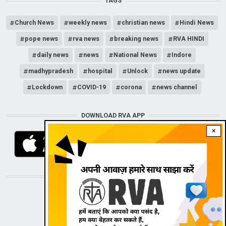
TAGS
Church News
weekly news
christian news
Hindi News
pope news
rva news
breaking news
RVA HINDI
daily news
news
National News
Indore
madhypradesh
hospital
Unlock
news update
Lockdown
COVID-19
corona
news channel
DOWNLOAD RVA APP
×
STAY CONNECTED WITH US!