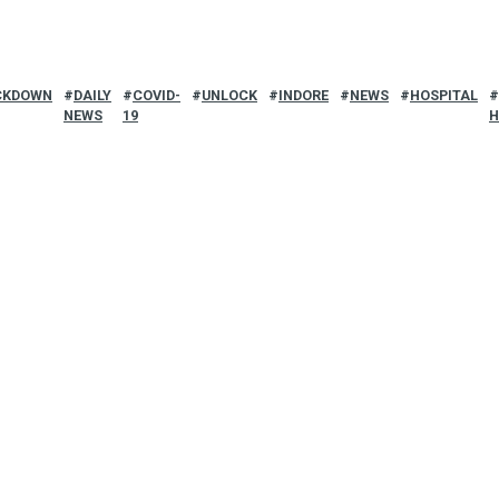
CKDOWN
DAILY
COVID-
UNLOCK
INDORE
NEWS
HOSPITAL
NEWS
19
H