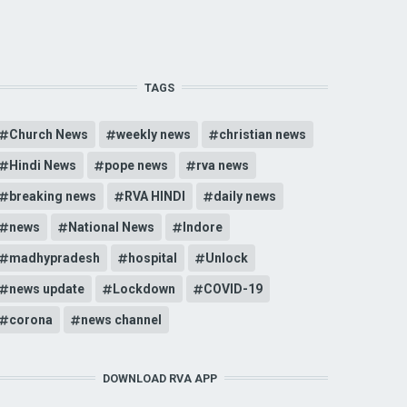
TAGS
Church News
weekly news
christian news
Hindi News
pope news
rva news
breaking news
RVA HINDI
daily news
news
National News
Indore
madhypradesh
hospital
Unlock
news update
Lockdown
COVID-19
corona
news channel
DOWNLOAD RVA APP