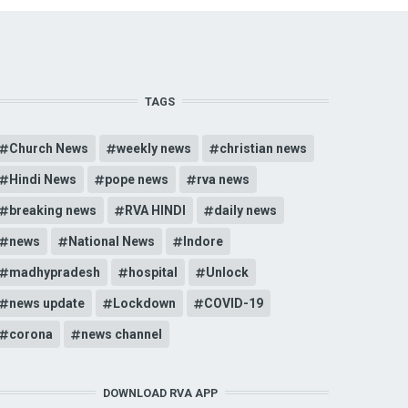
TAGS
Church News
weekly news
christian news
Hindi News
pope news
rva news
breaking news
RVA HINDI
daily news
news
National News
Indore
madhypradesh
hospital
Unlock
news update
Lockdown
COVID-19
corona
news channel
DOWNLOAD RVA APP