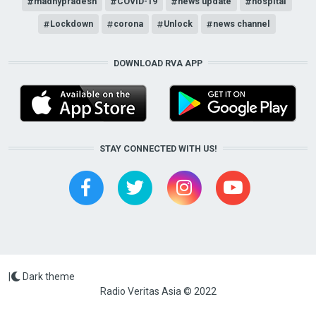
madhypradesh
COVID-19
news update
hospital
Lockdown
corona
Unlock
news channel
DOWNLOAD RVA APP
STAY CONNECTED WITH US!
|
Dark theme
Radio Veritas Asia © 2022