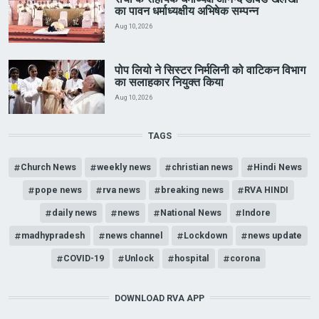
का पावन धर्माध्यक्षीय अभिषेक सम्पन्न
Aug 10, 2026
पोप लियो ने सिस्टर निर्मलिनी को वाटिकन विभाग
का सलाहकार नियुक्त किया
Aug 10, 2026
TAGS
Church News
weekly news
christian news
Hindi News
pope news
rva news
breaking news
RVA HINDI
daily news
news
National News
Indore
madhypradesh
news channel
Lockdown
news update
COVID-19
Unlock
hospital
corona
DOWNLOAD RVA APP