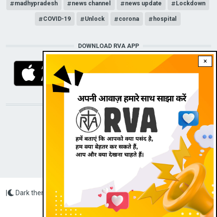
madhypradesh
news channel
news update
Lockdown
COVID-19
Unlock
corona
hospital
DOWNLOAD RVA APP
×
STAY CONNECTED WITH US!
|
Dark theme
Radio Veritas Asia © 2022