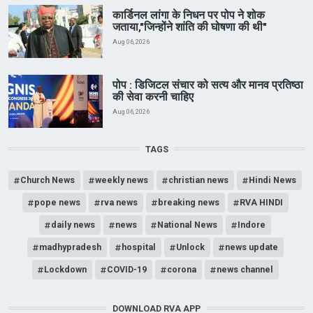
कार्डिनल लांगा के निधन पर पोप ने शोक
जताया,"जिन्होंने शांति की घोषणा की थी"
Aug 06, 2026
पोप : डिजिटल संचार को सत्य और मानव प्रतिष्ठा
की सेवा करनी चाहिए
Aug 06, 2026
TAGS
Church News
weekly news
christian news
Hindi News
pope news
rva news
breaking news
RVA HINDI
daily news
news
National News
Indore
madhypradesh
hospital
Unlock
news update
Lockdown
COVID-19
corona
news channel
DOWNLOAD RVA APP