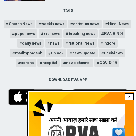
TAGS
Church News
weekly news
christian news
Hindi News
pope news
rva news
breaking news
RVA HINDI
daily news
news
National News
Indore
madhypradesh
Unlock
news update
Lockdown
corona
hospital
news channel
COVID-19
DOWNLOAD RVA APP
×
STAY CONNECTED WITH US!