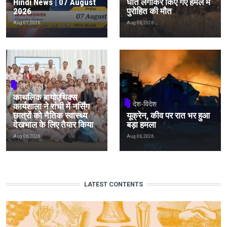
Hindi News | 07 August
घात लगाकर किए गए हमले में
2026
पुरोहित की मौत
Aug 07, 2026
Aug 06, 2026
देश-विदेश
काथलिक बायोएथिक्स
देश-विदेश
कार्यशाला ने रांची में नर्सिंग
छात्रों को नैतिक स्वास्थ्य
यूक्रेन, कीव पर रात भर हुआ
देखभाल के लिए तैयार किया
बड़ा हमला
Aug 06, 2026
Aug 06, 2026
LATEST CONTENTS