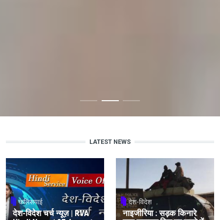
LATEST NEWS
कलिसयाई
देश-विदेश
देश-विदेश चर्च न्यूज़ | RVA
नाइजीरिया : सड़क किनारे