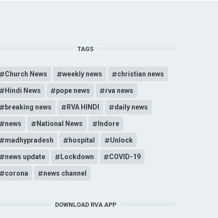
TAGS
Church News
weekly news
christian news
Hindi News
pope news
rva news
breaking news
RVA HINDI
daily news
news
National News
Indore
madhypradesh
hospital
Unlock
news update
Lockdown
COVID-19
corona
news channel
DOWNLOAD RVA APP