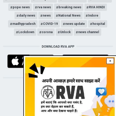
pope news
rva news
breaking news
RVA HINDI
daily news
news
National News
Indore
madhypradesh
COVID-19
news update
hospital
Lockdown
corona
Unlock
news channel
DOWNLOAD RVA APP
×
STAY CONNECTED WITH US!