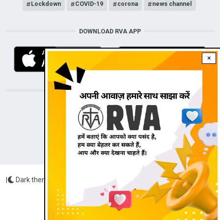
Lockdown
COVID-19
corona
news channel
DOWNLOAD RVA APP
×
STAY CONNECTED WITH US!
|
Dark theme
Radio Veritas Asia © 2022