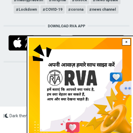
Lockdown
COVID-19
corona
news channel
DOWNLOAD RVA APP
×
STAY CONNECTED WITH US!
|
Dark theme
Radio Veritas Asia © 2022