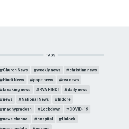
TAGS
Church News
weekly news
christian news
Hindi News
pope news
rva news
breaking news
RVA HINDI
daily news
news
National News
Indore
madhypradesh
Lockdown
COVID-19
news channel
hospital
Unlock
news update
corona