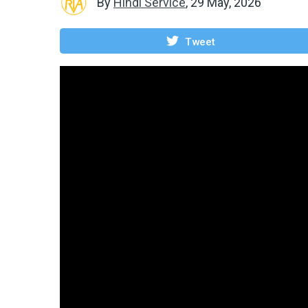
By
Hindi Service
,
29 May, 2026
Tweet