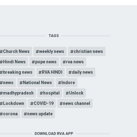
TAGS
Church News
weekly news
christian news
Hindi News
pope news
rva news
breaking news
RVA HINDI
daily news
news
National News
Indore
madhypradesh
hospital
Unlock
Lockdown
COVID-19
news channel
corona
news update
DOWNLOAD RVA APP