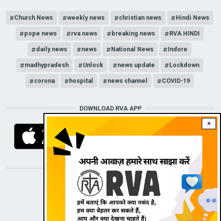
Church News
weekly news
christian news
Hindi News
pope news
rva news
breaking news
RVA HINDI
daily news
news
National News
Indore
madhypradesh
Unlock
news update
Lockdown
corona
hospital
news channel
COVID-19
DOWNLOAD RVA APP
×
STAY CONNECTED WITH US!