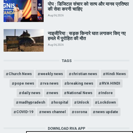
पोप : डिजिटल संचार को सत्य और मानव प्रतिष्ठा
की सेवा करनी चाहिए
Aug 06, 2026
नाइजीरिया : सड़क किनारे घात लगाकर किए गए
हमले में पुरोहित की मौत
Aug 06, 2026
TAGS
Church News
weekly news
christian news
Hindi News
pope news
rva news
breaking news
RVA HINDI
daily news
news
National News
Indore
madhypradesh
hospital
Unlock
Lockdown
COVID-19
news channel
corona
news update
DOWNLOAD RVA APP