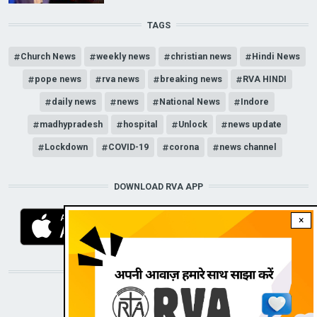
TAGS
Church News
weekly news
christian news
Hindi News
pope news
rva news
breaking news
RVA HINDI
daily news
news
National News
Indore
madhypradesh
hospital
Unlock
news update
Lockdown
COVID-19
corona
news channel
DOWNLOAD RVA APP
×
STAY CONNECTED WITH US!