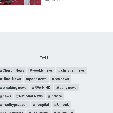
TAGS
Church News
weekly news
christian news
Hindi News
pope news
rva news
breaking news
RVA HINDI
daily news
news
National News
Indore
madhypradesh
hospital
Unlock