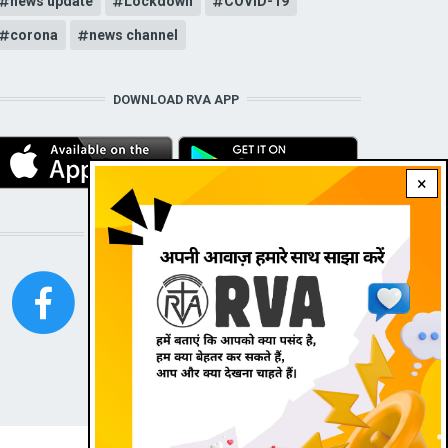
news update
Lockdown
COVID-19
corona
news channel
DOWNLOAD RVA APP
×
STAY CONNECTED WITH US!