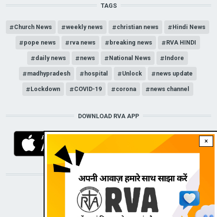
TAGS
Church News
weekly news
christian news
Hindi News
pope news
rva news
breaking news
RVA HINDI
daily news
news
National News
Indore
madhypradesh
hospital
Unlock
news update
Lockdown
COVID-19
corona
news channel
DOWNLOAD RVA APP
×
STAY CONNECTED WITH US!