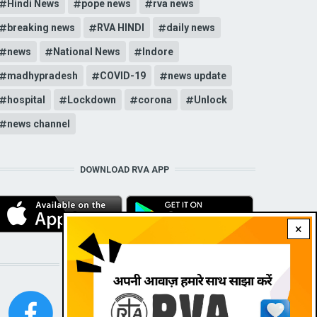
Hindi News
pope news
rva news
breaking news
RVA HINDI
daily news
news
National News
Indore
madhypradesh
COVID-19
news update
hospital
Lockdown
corona
Unlock
news channel
DOWNLOAD RVA APP
×
STAY CONNECTED WITH US!