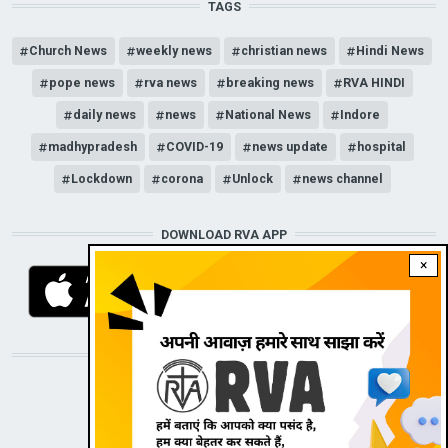
TAGS
Church News
weekly news
christian news
Hindi News
pope news
rva news
breaking news
RVA HINDI
daily news
news
National News
Indore
madhypradesh
COVID-19
news update
hospital
Lockdown
corona
Unlock
news channel
DOWNLOAD RVA APP
×
STAY CONNECTED WITH US!