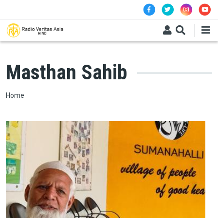
Skip to main content
Masthan Sahib
Breadcrumb
Home