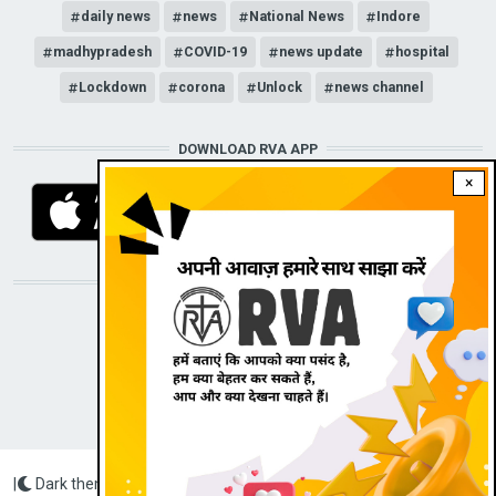
daily news
news
National News
Indore
madhypradesh
COVID-19
news update
hospital
Lockdown
corona
Unlock
news channel
DOWNLOAD RVA APP
×
STAY CONNECTED WITH US!
|
Dark theme