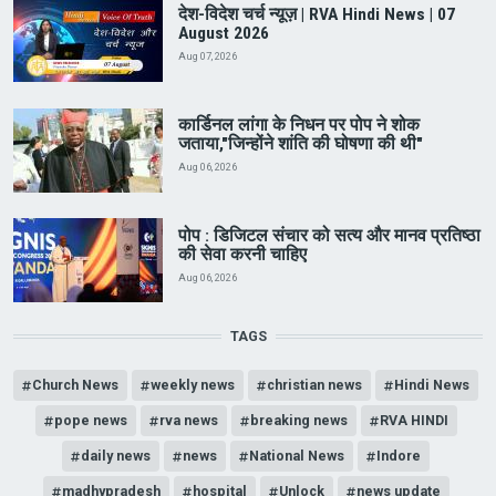
देश-विदेश चर्च न्यूज़ | RVA Hindi News | 07
August 2026
Aug 07, 2026
कार्डिनल लांगा के निधन पर पोप ने शोक
जताया,"जिन्होंने शांति की घोषणा की थी"
Aug 06, 2026
पोप : डिजिटल संचार को सत्य और मानव प्रतिष्ठा
की सेवा करनी चाहिए
Aug 06, 2026
TAGS
Church News
weekly news
christian news
Hindi News
pope news
rva news
breaking news
RVA HINDI
daily news
news
National News
Indore
madhypradesh
hospital
Unlock
news update