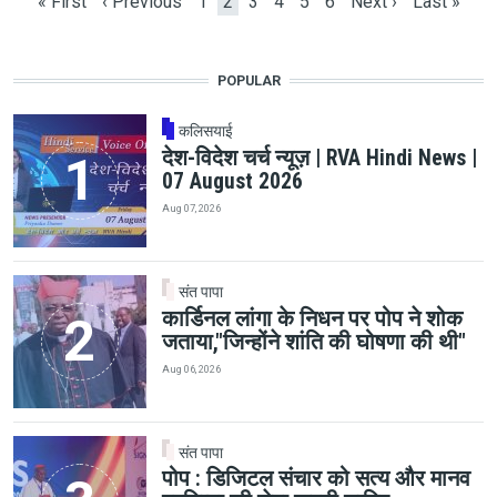
First page
Previous page
Page
Current page
Page
Page
Page
Page
Next page
Last page
« First
‹ Previous
1
2
3
4
5
6
Next ›
Last »
POPULAR
कलिसयाई
देश-विदेश चर्च न्यूज़ | RVA Hindi News |
07 August 2026
Aug 07, 2026
संत पापा
कार्डिनल लांगा के निधन पर पोप ने शोक
जताया,"जिन्होंने शांति की घोषणा की थी"
Aug 06, 2026
संत पापा
पोप : डिजिटल संचार को सत्य और मानव