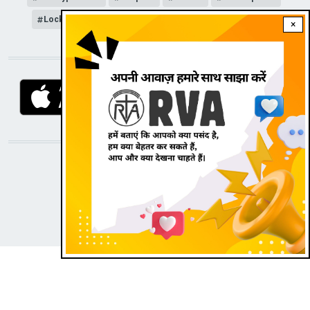
Lockdown
COVID-19
corona
news channel
×
DOWNLOAD RVA APP
STAY CONNECTED WITH US!
|
Dark theme
Radio Veritas Asia © 2022