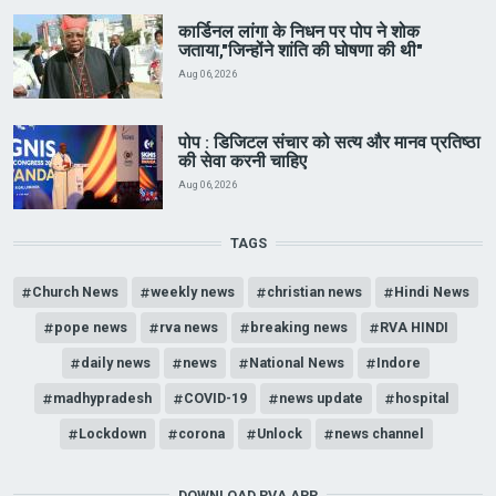
कार्डिनल लांगा के निधन पर पोप ने शोक
जताया,"जिन्होंने शांति की घोषणा की थी"
Aug 06, 2026
पोप : डिजिटल संचार को सत्य और मानव प्रतिष्ठा
की सेवा करनी चाहिए
Aug 06, 2026
TAGS
Church News
weekly news
christian news
Hindi News
pope news
rva news
breaking news
RVA HINDI
daily news
news
National News
Indore
madhypradesh
COVID-19
news update
hospital
Lockdown
corona
Unlock
news channel
DOWNLOAD RVA APP