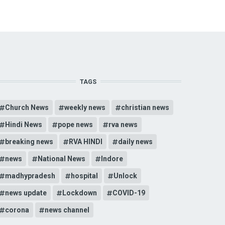
TAGS
Church News
weekly news
christian news
Hindi News
pope news
rva news
breaking news
RVA HINDI
daily news
news
National News
Indore
madhypradesh
hospital
Unlock
news update
Lockdown
COVID-19
corona
news channel